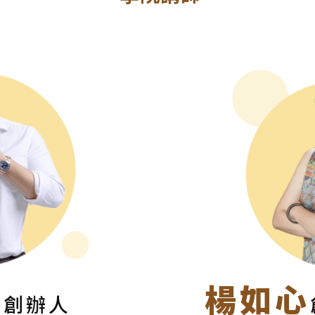
楊如心
院創辦人